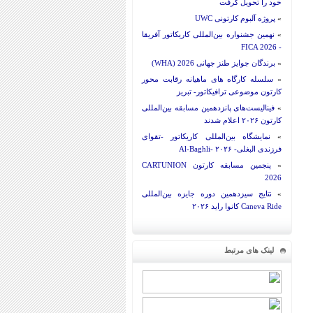
خود را تحویل گرفت
»
پروژه آلبوم کارتونی UWC
»
نهمین جشنواره بین‌المللی کاریکاتور آفریقا
- FICA 2026
»
برندگان جوایز طنز جهانی 2026 (WHA)
»
سلسله کارگاه های ماهیانه رقابت محور
کارتون موضوعی ترافیکاتور- تبریز
»
فینالیست‌های پانزدهمین مسابقه بین‌المللی
کارتون ۲۰۲۶ اعلام شدند
»
نمایشگاه بین‌المللی کاریکاتور -تقوای
فرزندی البغلی- Al-Baghli- ۲۰۲۶
»
پنجمین مسابقه کارتون CARTUNION
2026
»
نتایج سیزدهمین دوره جایزه بین‌المللی
Caneva Ride کانوا راید ۲۰۲۶
لینک های مرتبط