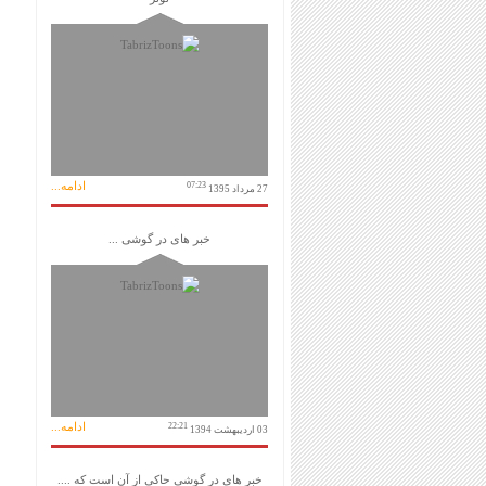
ادامه...
07:23
27 مرداد 1395
خبر های در گوشی ...
ادامه...
22:21
03 اردیبهشت 1394
خبر های در گوشی حاکی از آن است که ....