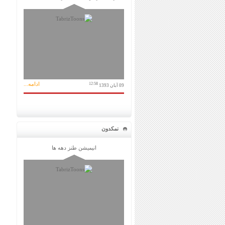
ادامه...
12:58
09 آبان 1393
نمکدون
انیمیشن طنز دهه ها