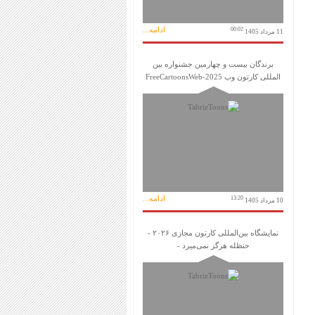
ادامه...
00:02
11 مرداد 1405
برندگان بیست و چهارمین جشنواره بین
المللی کارتون وب FreeCartoonsWeb-2025
ادامه...
13:20
10 مرداد 1405
نمایشگاه بین‌المللی کارتون مجازی ۲۰۲۶ -
حنظله هرگز نمی‌میرد -