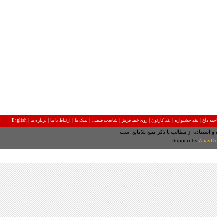
|
|
|
|
|
|
|
|
به داغ
نقد جشنواره
نقد کارتون
روی خط قرمز
شایعات فلفلی
لینک ها
ارتباط با ما
درباره ما
English
 و استفاده از مطالب با ذکر منبع بلامانع است.
Support by
AltayHo