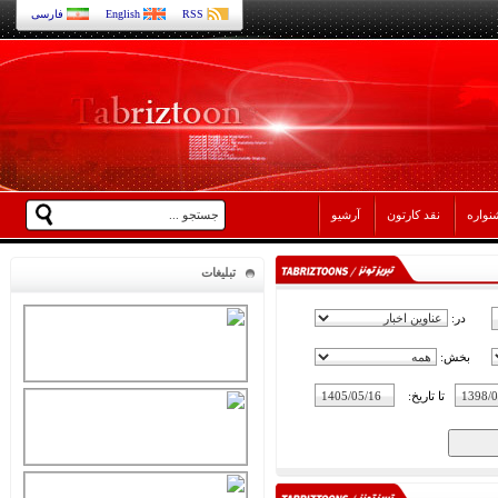
RSS
English
فارسی
نواره
نقد کارتون
آرشیو
تبلیغات
در:
بخش:
تا تاریخ: