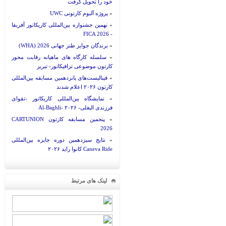
خود را تحویل گرفت
»
پروژه آلبوم کارتونی UWC
»
نهمین جشنواره بین‌المللی کاریکاتور آفریقا
- FICA 2026
»
برندگان جوایز طنز جهانی 2026 (WHA)
»
سلسله کارگاه های ماهیانه رقابت محور
کارتون موضوعی ترافیکاتور- تبریز
»
فینالیست‌های پانزدهمین مسابقه بین‌المللی
کارتون ۲۰۲۶ اعلام شدند
»
نمایشگاه بین‌المللی کاریکاتور -تقوای
فرزندی البغلی- Al-Baghli- ۲۰۲۶
»
پنجمین مسابقه کارتون CARTUNION
2026
»
نتایج سیزدهمین دوره جایزه بین‌المللی
Caneva Ride کانوا راید ۲۰۲۶
لینک های مرتبط