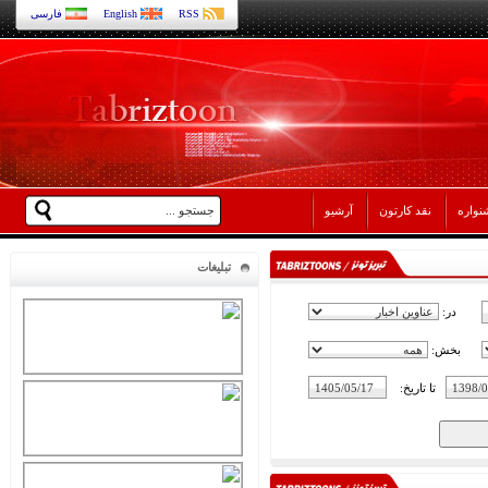
RSS
English
فارسی
نواره
نقد کارتون
آرشیو
تبلیغات
در:
بخش:
تا تاریخ: