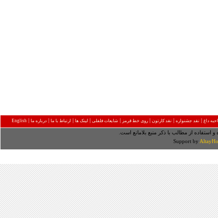
|
|
|
|
|
|
|
|
به داغ
نقد جشنواره
نقد کارتون
روی خط قرمز
شایعات فلفلی
لینک ها
ارتباط با ما
درباره ما
English
 و استفاده از مطالب با ذکر منبع بلامانع است.
Support by
AltayHo