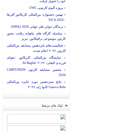
خود را تحویل گرفت
»
پروژه آلبوم کارتونی UWC
»
نهمین جشنواره بین‌المللی کاریکاتور آفریقا
- FICA 2026
»
برندگان جوایز طنز جهانی 2026 (WHA)
»
سلسله کارگاه های ماهیانه رقابت محور
کارتون موضوعی ترافیکاتور- تبریز
»
فینالیست‌های پانزدهمین مسابقه بین‌المللی
کارتون ۲۰۲۶ اعلام شدند
»
نمایشگاه بین‌المللی کاریکاتور -تقوای
فرزندی البغلی- Al-Baghli- ۲۰۲۶
»
پنجمین مسابقه کارتون CARTUNION
2026
»
نتایج سیزدهمین دوره جایزه بین‌المللی
Caneva Ride کانوا راید ۲۰۲۶
لینک های مرتبط