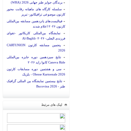
»
برندگان جوایز طنز جهانی 2026 (WHA)
»
سلسله کارگاه های ماهیانه رقابت محور
کارتون موضوعی ترافیکاتور- تبریز
»
فینالیست‌های پانزدهمین مسابقه بین‌المللی
کارتون ۲۰۲۶ اعلام شدند
»
نمایشگاه بین‌المللی کاریکاتور -تقوای
فرزندی البغلی- Al-Baghli- ۲۰۲۶
»
پنجمین مسابقه کارتون CARTUNION
2026
»
نتایج سیزدهمین دوره جایزه بین‌المللی
Caneva Ride کانوا راید ۲۰۲۶
»
سی و هشتمین دوره مسابقات کارتون
Olense Kartoenale 2026 - بلژیک
»
نتایج بیستمین نمایشگاه بین المللی گرافیک
طنز - Bucovina 2026
لینک های مرتبط