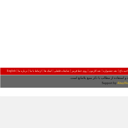
|
|
|
|
|
|
|
|
به داغ
نقد جشنواره
نقد کارتون
روی خط قرمز
شایعات فلفلی
لینک ها
ارتباط با ما
درباره ما
English
 و استفاده از مطالب با ذکر منبع بلامانع است.
Support by
AltayHo