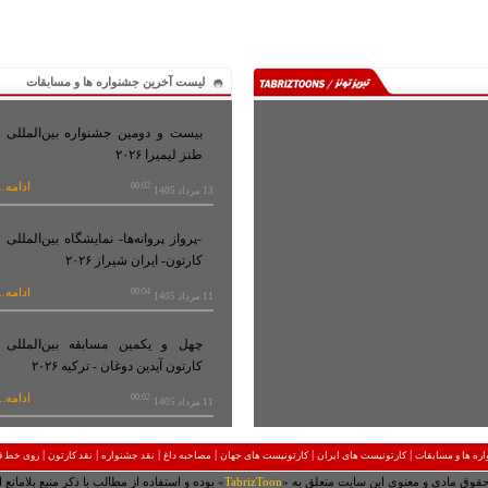
لیست آخرین جشنواره ها و مسابقات
بیست و دومین جشنواره بین‌المللی
طنز لیمیرا ۲۰۲۶
ادامه..
00:02
13 مرداد 1405
-پرواز پروانه‌ها- نمایشگاه بین‌المللی
کارتون- ایران شیراز ۲۰۲۶
ادامه..
00:04
11 مرداد 1405
چهل و یکمین مسابقه بین‌المللی
کارتون آیدین دوغان - ترکیه ۲۰۲۶
ادامه..
00:02
11 مرداد 1405
|
|
|
|
|
|
ره ها و مسابقات
کارتونیست های ایران
کارتونیست های جهان
مصاحبه داغ
نقد جشنواره
نقد کارتون
روی خط ق
حقوق مادی و معنوی این سایت متعلق به «
TabrizToon
» بوده و استفاده از مطالب با ذکر منبع بلامانع