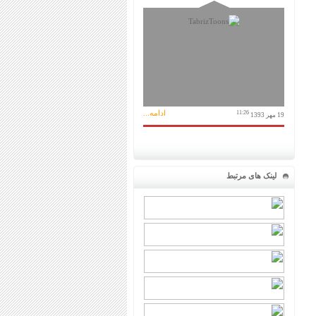
ادامه...
11:26
19 مهر 1393
لینک های مرتبط