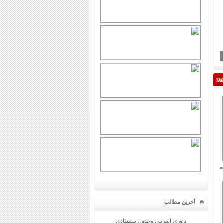
آخرین مطالب
داوري اينترنتی وجدول پيشنهادی