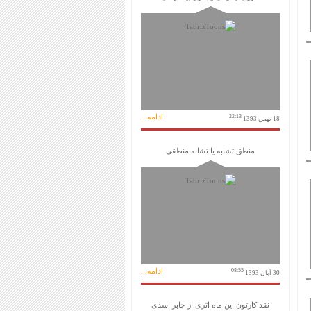
ادامه...
22:13
18 بهمن 1393
منطق تشابه یا تشابه منطقی
ادامه...
08:55
30 آبان 1393
نقد کارتون این ماه اثری از جابر اسدی