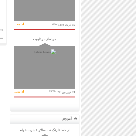
ادامه...
00:02
15 خرداد 1399
19 مهر 1393
مرده‌ای در تابوت
ادامه...
03:59
03 فروردین 1399
آموزش
از خط تا رنگ ۸ با سالار عشرت خواه