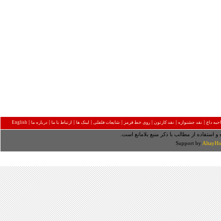
|
|
|
|
|
|
|
|
به داغ
نقد جشنواره
نقد کارتون
روی خط قرمز
شایعات فلفلی
لینک ها
ارتباط با ما
درباره ما
English
 و استفاده از مطالب با ذکر منبع بلامانع است.
Support by
AltayHo