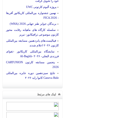
خود را تحویل گرفت
»
پروژه آلبوم کارتونی UWC
»
نهمین جشنواره بین‌المللی کاریکاتور آفریقا
- FICA 2026
»
برندگان جوایز طنز جهانی 2026 (WHA)
»
سلسله کارگاه های ماهیانه رقابت محور
کارتون موضوعی ترافیکاتور- تبریز
»
فینالیست‌های پانزدهمین مسابقه بین‌المللی
کارتون ۲۰۲۶ اعلام شدند
»
نمایشگاه بین‌المللی کاریکاتور -تقوای
فرزندی البغلی- Al-Baghli- ۲۰۲۶
»
پنجمین مسابقه کارتون CARTUNION
2026
»
نتایج سیزدهمین دوره جایزه بین‌المللی
Caneva Ride کانوا راید ۲۰۲۶
لینک های مرتبط