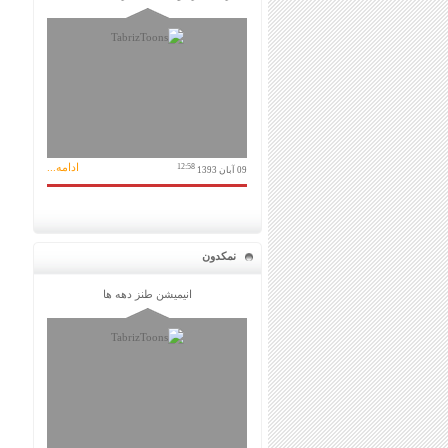
ادامه...
12:58
09 آبان 1393
نمکدون
انیمیشن طنز دهه ها