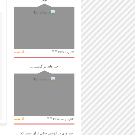
ادامه...
07:23
27 مرداد 1395
خبر های در گوشی ...
ادامه...
22:21
03 اردیبهشت 1394
خبر های در گوشی حاکی از آن است که ....