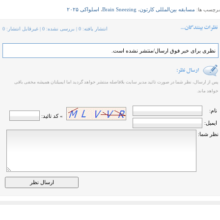
مسابقه بین‌المللی کارتون
Brain Sneezing
اسلواکی ۲۰۲۵
برچسب ها:
،
،
انتشار یافته: 0 | بررسی نشده: 0 | غیرقابل انتشار: 0
نظری برای خبر فوق ارسال/منتشر نشده است.
پس از ارسال، نظر شما در صورت تائید مدیر سایت بلافاصله منتشر خواهد گردید اما ایمیلتان همیشه مخفی باقی
خواهد ماند.
نام:
» کد تائید:
ایمیل:
نظر شما: