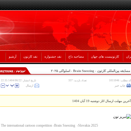
ران
کارتونیست های جهان
مصاحبه داغ
نقد جشنواره
نقد کارتون
آرشیو
مسابقه بین‌المللی کارتون - Brain Sneezing - اسلواکی ۲۰۲۵
کد مطلب: 1011046
تعداد بازدید: 337
تاریخ انتشار: 1404/06/22 22:35
چاپ خبر
ارسال
آخرین مهلت ارسال اثار دوشنبه 19 آبان 1404
The international cartoon competition -Brain Sneezing -Slovakia 2025