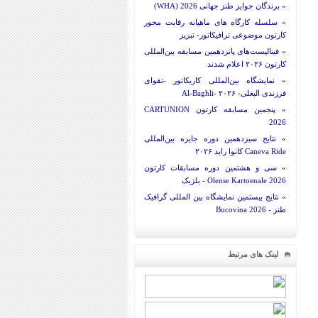
»
برندگان جوایز طنز جهانی 2026 (WHA)
»
سلسله کارگاه های ماهیانه رقابت محور
کارتون موضوعی ترافیکاتور- تبریز
»
فینالیست‌های پانزدهمین مسابقه بین‌المللی
کارتون ۲۰۲۶ اعلام شدند
»
نمایشگاه بین‌المللی کاریکاتور -تقوای
فرزندی البغلی- Al-Baghli- ۲۰۲۶
»
پنجمین مسابقه کارتون CARTUNION
2026
»
نتایج سیزدهمین دوره جایزه بین‌المللی
Caneva Ride کانوا راید ۲۰۲۶
»
سی و هشتمین دوره مسابقات کارتون
Olense Kartoenale 2026 - بلژیک
»
نتایج بیستمین نمایشگاه بین المللی گرافیک
طنز - Bucovina 2026
لینک های مرتبط