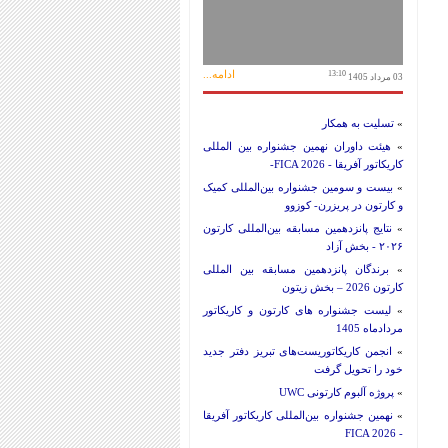
ادامه...
13:10
03 مرداد 1405
»
تسلیت به همکار
»
هیئت داوران نهمین جشنواره بین المللی
کاریکاتور آفریقا - FICA 2026-
»
بیست و سومین جشنواره بین‌المللی کمیک
و کارتون در پریزرن- کوزوو
»
نتایج پانزدهمین مسابقه بین‌المللی کارتون
۲۰۲۶ - بخش آزاد
»
برندگان پانزدهمین مسابقه بین المللی
کارتون 2026 – بخش زیتون
»
لیست جشنواره های کارتون و کاریکاتور
مردادماه 1405
»
انجمن کاریکاتوریست‌های تبریز دفتر جدید
خود را تحویل گرفت
»
پروژه آلبوم کارتونی UWC
»
نهمین جشنواره بین‌المللی کاریکاتور آفریقا
- FICA 2026