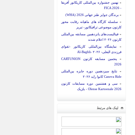
»
نهمین جشنواره بین‌المللی کاریکاتور آفریقا
- FICA 2026
»
برندگان جوایز طنز جهانی 2026 (WHA)
»
سلسله کارگاه های ماهیانه رقابت محور
کارتون موضوعی ترافیکاتور- تبریز
»
فینالیست‌های پانزدهمین مسابقه بین‌المللی
کارتون ۲۰۲۶ اعلام شدند
»
نمایشگاه بین‌المللی کاریکاتور -تقوای
فرزندی البغلی- Al-Baghli- ۲۰۲۶
»
پنجمین مسابقه کارتون CARTUNION
2026
»
نتایج سیزدهمین دوره جایزه بین‌المللی
Caneva Ride کانوا راید ۲۰۲۶
»
سی و هشتمین دوره مسابقات کارتون
Olense Kartoenale 2026 - بلژیک
لینک های مرتبط