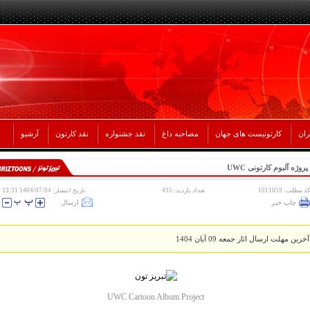
ران
کارتونیست های جهان
مصاحبه داغ
نقد جشنواره
نقد کارتون
آرشیو
پروژه آلبوم کارتونی UWC
کد مطلب: 1011059
تعداد بازدید: 415
تاریخ انتشار: 1404/07/04 13:31
چاپ خبر
ارسال
آخرین مهلت ارسال اثار جمعه 09 آبان 1404
UWC Cartoon Album Project