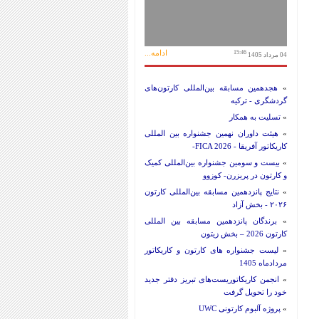
ادامه...
15:46
04 مرداد 1405
»
هجدهمین مسابقه بین‌المللی کارتون‌های
گردشگری - ترکیه
»
تسلیت به همکار
»
هیئت داوران نهمین جشنواره بین المللی
کاریکاتور آفریقا - FICA 2026-
»
بیست و سومین جشنواره بین‌المللی کمیک
و کارتون در پریزرن- کوزوو
»
نتایج پانزدهمین مسابقه بین‌المللی کارتون
۲۰۲۶ - بخش آزاد
»
برندگان پانزدهمین مسابقه بین المللی
کارتون 2026 – بخش زیتون
»
لیست جشنواره های کارتون و کاریکاتور
مردادماه 1405
»
انجمن کاریکاتوریست‌های تبریز دفتر جدید
خود را تحویل گرفت
»
پروژه آلبوم کارتونی UWC