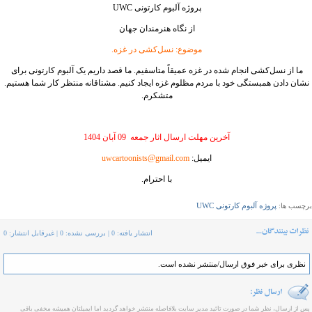
پروژه آلبوم کارتونی UWC
از نگاه هنرمندان جهان
موضوع: نسل‌کشی در غزه.
ما از نسل‌کشی انجام شده در غزه عمیقاً متاسفیم. ما قصد داریم یک آلبوم کارتونی برای
نشان دادن همبستگی خود با مردم مظلوم غزه ایجاد کنیم. مشتاقانه منتظر کار شما هستیم.
متشکرم.
آخرین مهلت ارسال اثار جمعه 09 آبان 1404
ایمیل:
uwcartoonists@gmail.com
با احترام.
پروژه آلبوم کارتونی UWC
برچسب ها:
انتشار یافته: 0 | بررسی نشده: 0 | غیرقابل انتشار: 0
نظری برای خبر فوق ارسال/منتشر نشده است.
پس از ارسال، نظر شما در صورت تائید مدیر سایت بلافاصله منتشر خواهد گردید اما ایمیلتان همیشه مخفی باقی