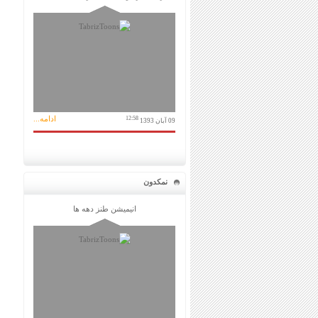
ادامه...
12:58
09 آبان 1393
نمکدون
انیمیشن طنز دهه ها