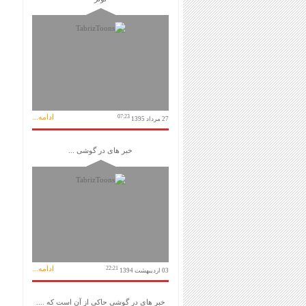
ادامه...
07:23
27 مرداد 1395
خبر های در گوشی ...
ادامه...
22:21
03 اردیبهشت 1394
خبر های در گوشی حاکی از آن است که ....