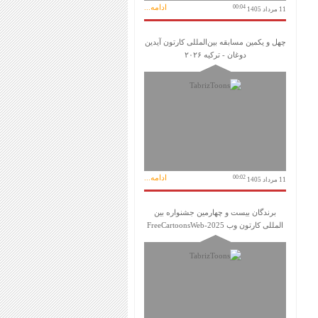
ادامه...
00:04
11 مرداد 1405
چهل و یکمین مسابقه بین‌المللی کارتون آیدین
دوغان - ترکیه ۲۰۲۶
ادامه...
00:02
11 مرداد 1405
برندگان بیست و چهارمین جشنواره بین
المللی کارتون وب FreeCartoonsWeb-2025