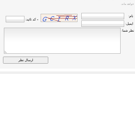
خواهد ماند.
نام:
» کد تائید:
ایمیل:
نظر شما: