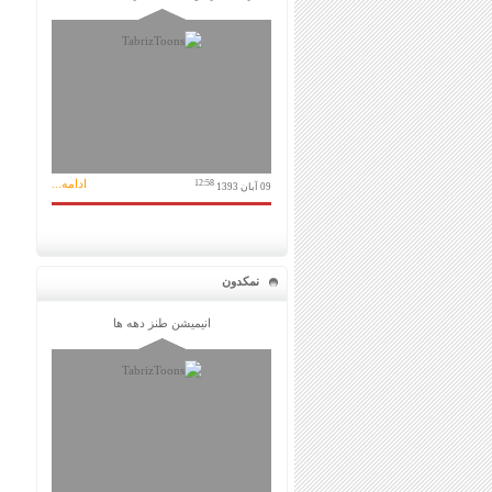
ادامه...
12:58
09 آبان 1393
نمکدون
انیمیشن طنز دهه ها