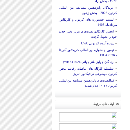
۲۰۲۶ - بخش آزاد
»
برندگان پانزدهمین مسابقه بین المللی
کارتون 2026 – بخش زیتون
»
لیست جشنواره های کارتون و کاریکاتور
مردادماه 1405
»
انجمن کاریکاتوریست‌های تبریز دفتر جدید
خود را تحویل گرفت
»
پروژه آلبوم کارتونی UWC
»
نهمین جشنواره بین‌المللی کاریکاتور آفریقا
- FICA 2026
»
برندگان جوایز طنز جهانی 2026 (WHA)
»
سلسله کارگاه های ماهیانه رقابت محور
کارتون موضوعی ترافیکاتور- تبریز
»
فینالیست‌های پانزدهمین مسابقه بین‌المللی
کارتون ۲۰۲۶ اعلام شدند
لینک های مرتبط