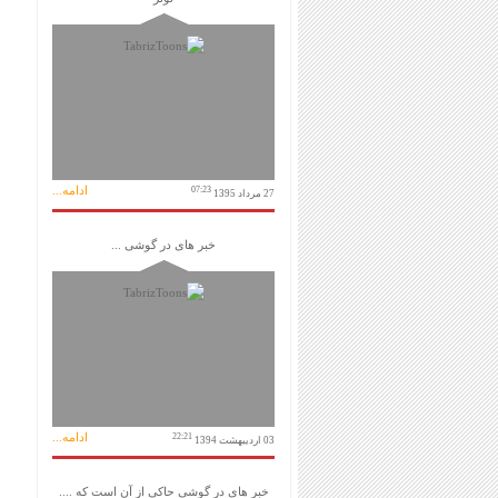
ادامه...
07:23
27 مرداد 1395
خبر های در گوشی ...
ادامه...
22:21
03 اردیبهشت 1394
خبر های در گوشی حاکی از آن است که ....