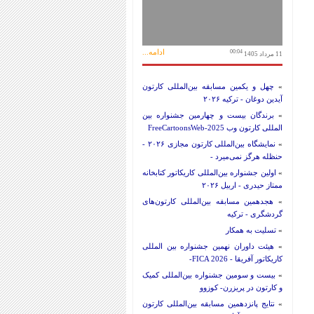
ادامه...
00:04
11 مرداد 1405
»
چهل و یکمین مسابقه بین‌المللی کارتون
آیدین دوغان - ترکیه ۲۰۲۶
»
برندگان بیست و چهارمین جشنواره بین
المللی کارتون وب FreeCartoonsWeb-2025
»
نمایشگاه بین‌المللی کارتون مجازی ۲۰۲۶ -
حنظله هرگز نمی‌میرد -
»
اولین جشنواره بین‌المللی کاریکاتور کتابخانه
ممتاز حیدری - اربیل ۲۰۲۶
»
هجدهمین مسابقه بین‌المللی کارتون‌های
گردشگری - ترکیه
»
تسلیت به همکار
»
هیئت داوران نهمین جشنواره بین المللی
کاریکاتور آفریقا - FICA 2026-
»
بیست و سومین جشنواره بین‌المللی کمیک
و کارتون در پریزرن- کوزوو
»
نتایج پانزدهمین مسابقه بین‌المللی کارتون