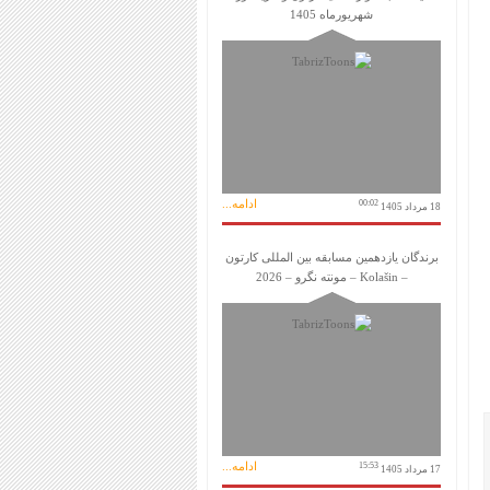
شهریورماه 1405
ادامه...
00:02
18 مرداد 1405
برندگان یازدهمین مسابقه بین المللی کارتون
– Kolašin – مونته نگرو – 2026
ادامه...
15:53
17 مرداد 1405