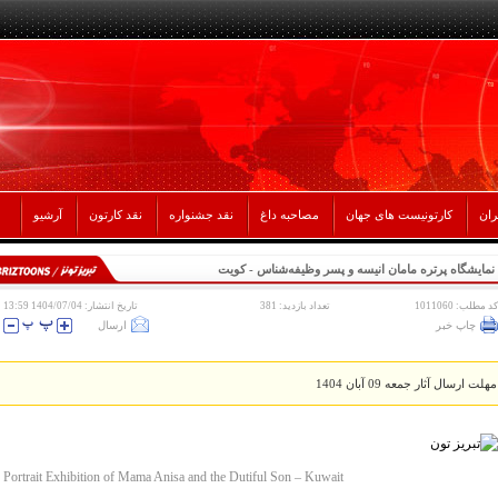
ران
کارتونیست های جهان
مصاحبه داغ
نقد جشنواره
نقد کارتون
آرشیو
نمایشگاه پرتره مامان انیسه و پسر وظیفه‌شناس - کویت
کد مطلب: 1011060
تعداد بازدید: 381
تاریخ انتشار: 1404/07/04 13:59
چاپ خبر
ارسال
مهلت ارسال آثار جمعه 09 آبان 1404
Portrait Exhibition of Mama Anisa and the Dutiful Son – Kuwait