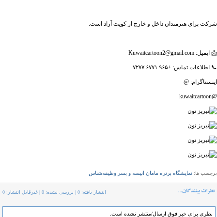
شرکت برای هنرمندان داخل و خارج از کویت آزاد است.
📩 ایمیل: Kuwaitcartoon2@gmail.com
📞 اطلاعات تماس: +۹۶۵ ۶۷۷۱ ۷۲۷۷
اینستاگرام: @
@kuwaitcartoon
نمایشگاه پرتره مامان انیسه و پسر وظیفه‌شناس
برچسب ها:
انتشار یافته: 0 | بررسی نشده: 0 | غیرقابل انتشار: 0
نظری برای خبر فوق ارسال/منتشر نشده است.