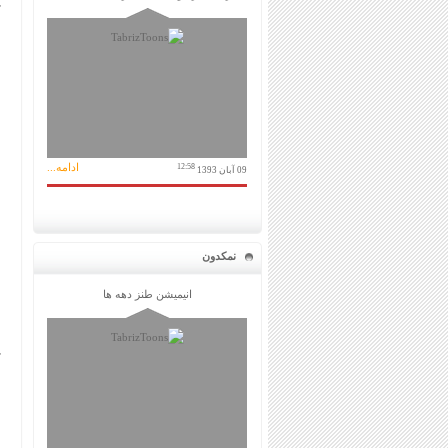
ادامه...
12:58
09 آبان 1393
نمکدون
انیمیشن طنز دهه ها