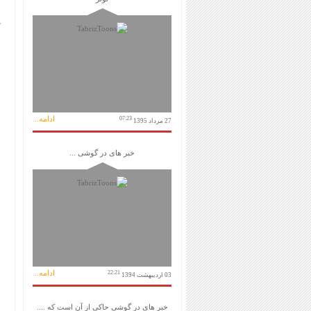
ادامه...
07:23
27 مرداد 1395
خبر های در گوشی ...
ادامه...
22:21
03 اردیبهشت 1394
خبر های در گوشی حاکی از آن است که ....