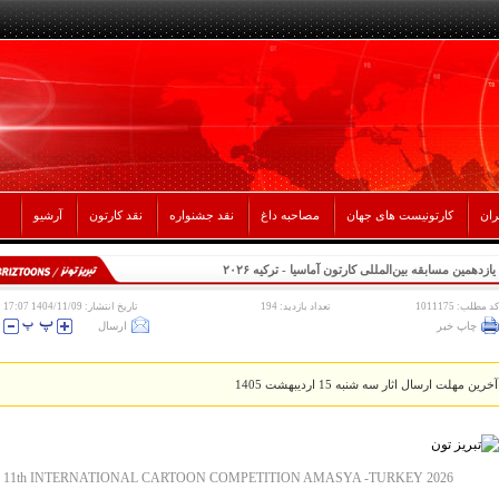
ران
کارتونیست های جهان
مصاحبه داغ
نقد جشنواره
نقد کارتون
آرشیو
یازدهمین مسابقه بین‌المللی کارتون آماسیا - ترکیه ۲۰۲۶
کد مطلب: 1011175
تعداد بازدید: 194
تاریخ انتشار: 1404/11/09 17:07
چاپ خبر
ارسال
آخرین مهلت ارسال اثار سه شنبه 15 اردیبهشت 1405
11th INTERNATIONAL CARTOON COMPETITION AMASYA -TURKEY 2026