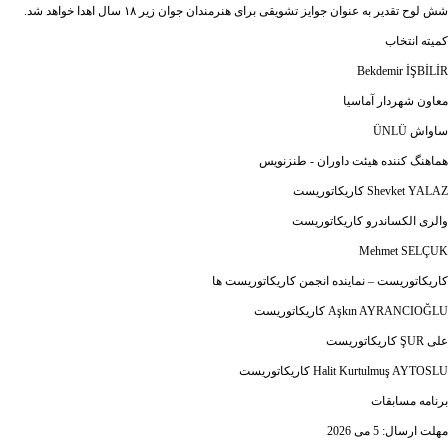
شش لوح تقدیر به عنوان جوایز تشویقی برای هنرمندان جوان زیر ۱۸ سال اهدا خواهد شد.
کمیته انتخاب
Bekdemir İŞBİLİR
معاون شهردار آماسیا
ساواش ÜNLÜ
هماهنگ کننده هیئت داوران - طنزنویس
Shevket YALAZ کاریکاتوریست
والری الکساندرو کاریکاتوریست
Mehmet SELÇUK
کاریکاتوریست – نماینده انجمن کاریکاتوریست ها
Aşkın AYRANCIOĞLU کاریکاتوریست
علی ŞUR کاریکاتوریست
Halit Kurtulmuş AYTOSLU کاریکاتوریست
برنامه مسابقات
مهلت ارسال: 5 می 2026