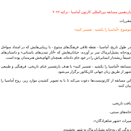
یازدهمین مسابقه بین‌المللی کارتون آماسیا - ترکیه ۲۰۲۶
مقررات
موضوع: «آماسیا را بکشید - تفسیر کنید»
در طول تاریخ، آماسیا - نقطه تلاقی فرهنگ‌های متنوع - با زیبایی‌هایش که در امتداد سواحل
رودخانه یشیل‌ایرماک سر بر آورده، خیابان‌هایش که «آثار تمدن‌های باستانی» و داستان‌های
عمیقاً ریشه‌دار انسانی‌اش را در خود جای داده‌اند، همچنان الهام‌بخش هنرمندان بوده است.
مسابقه «آماسیا را بکشید - تفسیر کنید» با هدف بازتفسیر غنای تاریخی، فرهنگی و طبیعی
شهر از طریق زبان جهانی کاریکاتور برگزار می‌شود.
این مسابقه از کارتونیست‌ها دعوت می‌کند تا با به تصویر کشیدن موارد زیر، روح آماسیا را
بیان کنند:
بافت تاریخی،
خانه‌های سنتی،
میراث «شهر شاهزادگان»،
زندگی که رودخانه یشیل‌ایرماک به شهر بخشیده،