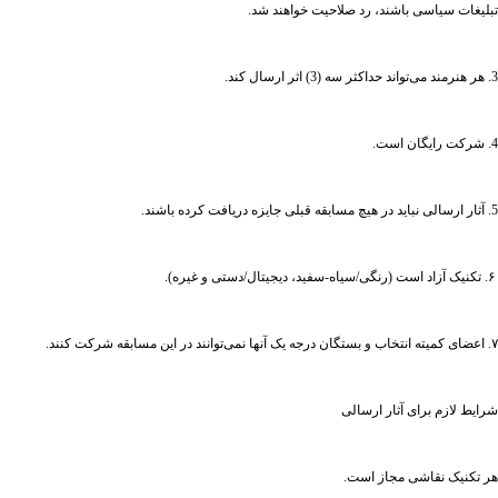
تبلیغات سیاسی باشند، رد صلاحیت خواهند شد.
3. هر هنرمند می‌تواند حداکثر سه (3) اثر ارسال کند.
4. شرکت رایگان است.
5. آثار ارسالی نباید در هیچ مسابقه قبلی جایزه دریافت کرده باشند.
۶. تکنیک آزاد است (رنگی/سیاه-سفید، دیجیتال/دستی و غیره).
۷. اعضای کمیته انتخاب و بستگان درجه یک آنها نمی‌توانند در این مسابقه شرکت کنند.
شرایط لازم برای آثار ارسالی
هر تکنیک نقاشی مجاز است.