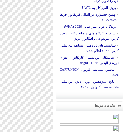
خود را تحویل گرفت
»
پروژه آلبوم کارتونی UWC
»
نهمین جشنواره بین‌المللی کاریکاتور آفریقا
- FICA 2026
»
برندگان جوایز طنز جهانی 2026 (WHA)
»
سلسله کارگاه های ماهیانه رقابت محور
کارتون موضوعی ترافیکاتور- تبریز
»
فینالیست‌های پانزدهمین مسابقه بین‌المللی
کارتون ۲۰۲۶ اعلام شدند
»
نمایشگاه بین‌المللی کاریکاتور -تقوای
فرزندی البغلی- Al-Baghli- ۲۰۲۶
»
پنجمین مسابقه کارتون CARTUNION
2026
»
نتایج سیزدهمین دوره جایزه بین‌المللی
Caneva Ride کانوا راید ۲۰۲۶
لینک های مرتبط