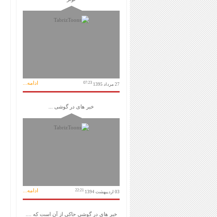
ادامه...
07:23
27 مرداد 1395
خبر های در گوشی ...
ادامه...
22:21
03 اردیبهشت 1394
خبر های در گوشی حاکی از آن است که ....