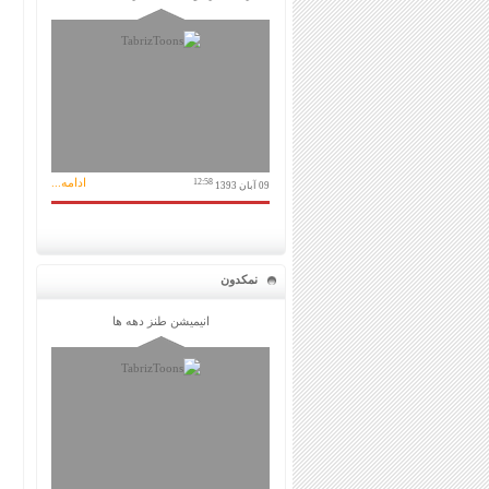
ادامه...
12:58
09 آبان 1393
نمکدون
انیمیشن طنز دهه ها