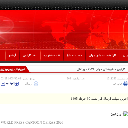
ران
کارتونیست های جهان
مصاحبه داغ
نقد جشنواره
نقد کارتون
آرشیو
. کارتون مطبوعاتی جهان ۲۰۲۶ - پرتغال
کد مطلب: 1011233
تعداد بازدید: 208
تاریخ انتشار: 1405/02/08 02:25
چاپ خبر
ارسال
آخرین مهلت ارسال اثار شنبه 30 خرداد 1405
WORLD PRESS CARTOON OEIRAS 2026