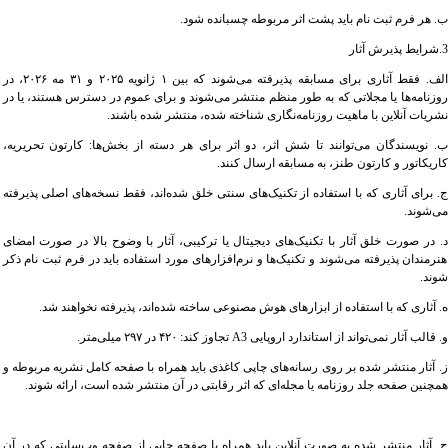
ب. هر فرم ثبت نام باید پشت اثر مربوطه چسبانده شود.
3.شرایط پذیرش آثار
الف. فقط آثاری برای مسابقه پذیرفته می‌شوند که بین ۱ ژانویه ۲۰۲۵ و ۳۱ مه ۲۰۲۶، در
روزنامه‌ها یا مجلاتی که به طور منظم منتشر می‌شوند و برای عموم در دسترس هستند، یا در
نشریات آنلاین با ماهیت روزنامه‌نگاری شناخته شده، منتشر شده باشند.
ب. نویسندگان می‌توانند تا شش اثر، دو اثر برای هر دسته از بخش‌ها: کارتون تحریریه،
کاریکاتور و کارتون طنز، به مسابقه ارسال کنند.
ج. برای آثاری که با استفاده از تکنیک‌های سنتی خلق شده‌اند، فقط نسخه‌های اصلی پذیرفته
می‌شوند.
د. در صورت خلق آثار با تکنیک‌های دیجیتال یا ترکیبی، آثار با وضوح بالا در صورت امضای
هنرمندان پذیرفته می‌شوند و تکنیک‌ها و نرم‌افزارهای مورد استفاده باید در فرم ثبت نام ذکر
شوند.
ه. آثاری که با استفاده از ابزارهای هوش مصنوعی ساخته شده‌اند، پذیرفته نخواهند شد.
و. قالب آثار نمی‌تواند از استاندارد اروپایی A3 تجاوز کند: ۴۲۰ در ۲۹۷ میلی‌متر.
ز. آثار منتشر شده بر روی رسانه‌های چاپی کاغذی باید همراه با صفحه کامل نشریه مربوطه و
همچنین صفحه جلد روزنامه یا مجله‌ای که اثر رقابتی در آن منتشر شده است، ارائه شوند.
ح. آثار منتشر شده به صورت آنلاین باید همراه با صفحه چاپی از صفحه وب‌سایتی که در آن