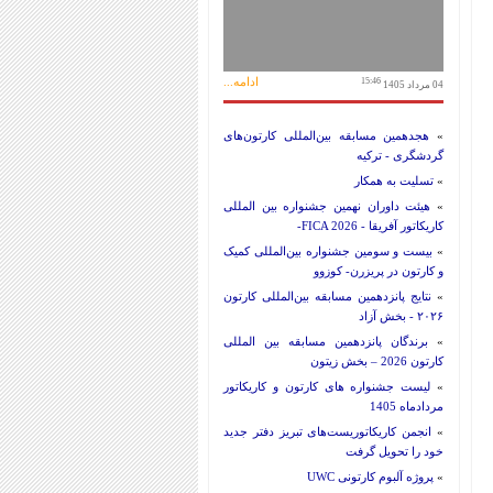
ادامه...
15:46
04 مرداد 1405
»
هجدهمین مسابقه بین‌المللی کارتون‌های
گردشگری - ترکیه
»
تسلیت به همکار
»
هیئت داوران نهمین جشنواره بین المللی
کاریکاتور آفریقا - FICA 2026-
»
بیست و سومین جشنواره بین‌المللی کمیک
و کارتون در پریزرن- کوزوو
»
نتایج پانزدهمین مسابقه بین‌المللی کارتون
۲۰۲۶ - بخش آزاد
»
برندگان پانزدهمین مسابقه بین المللی
کارتون 2026 – بخش زیتون
»
لیست جشنواره های کارتون و کاریکاتور
مردادماه 1405
»
انجمن کاریکاتوریست‌های تبریز دفتر جدید
خود را تحویل گرفت
»
پروژه آلبوم کارتونی UWC