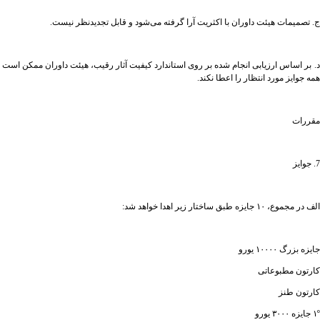
ج. تصمیمات هیئت داوران با اکثریت آرا گرفته می‌شود و قابل تجدیدنظر نیست.
د. بر اساس ارزیابی انجام شده بر روی استاندارد کیفیت آثار رقیب، هیئت داوران ممکن است
همه جوایز مورد انتظار را اعطا نکند.
مقررات
7. جوایز
الف در مجموع، ۱۰ جایزه طبق ساختار زیر اهدا خواهد شد:
جایزه بزرگ ۱۰۰۰۰ یورو
کارتون مطبوعاتی
کارتون طنز
۱º جایزه ۳۰۰۰ یورو