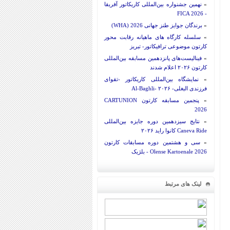
»
نهمین جشنواره بین‌المللی کاریکاتور آفریقا
- FICA 2026
»
برندگان جوایز طنز جهانی 2026 (WHA)
»
سلسله کارگاه های ماهیانه رقابت محور
کارتون موضوعی ترافیکاتور- تبریز
»
فینالیست‌های پانزدهمین مسابقه بین‌المللی
کارتون ۲۰۲۶ اعلام شدند
»
نمایشگاه بین‌المللی کاریکاتور -تقوای
فرزندی البغلی- Al-Baghli- ۲۰۲۶
»
پنجمین مسابقه کارتون CARTUNION
2026
»
نتایج سیزدهمین دوره جایزه بین‌المللی
Caneva Ride کانوا راید ۲۰۲۶
»
سی و هشتمین دوره مسابقات کارتون
Olense Kartoenale 2026 - بلژیک
لینک های مرتبط