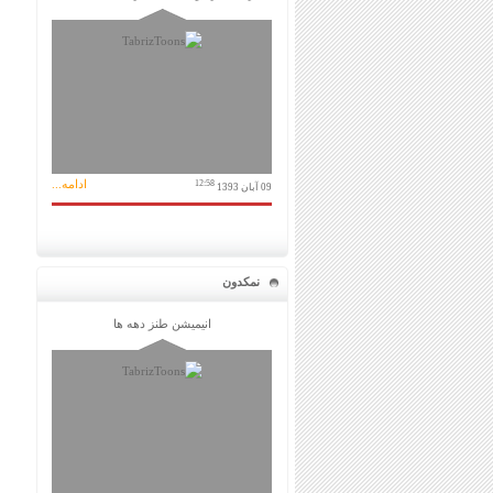
ادامه...
12:58
09 آبان 1393
نمکدون
انیمیشن طنز دهه ها