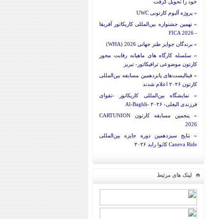
خود را تحویل گرفت
»
پروژه آلبوم کارتونی UWC
»
نهمین جشنواره بین‌المللی کاریکاتور آفریقا
- FICA 2026
»
برندگان جوایز طنز جهانی 2026 (WHA)
»
سلسله کارگاه های ماهیانه رقابت محور
کارتون موضوعی ترافیکاتور- تبریز
»
فینالیست‌های پانزدهمین مسابقه بین‌المللی
کارتون ۲۰۲۶ اعلام شدند
»
نمایشگاه بین‌المللی کاریکاتور -تقوای
فرزندی البغلی- Al-Baghli- ۲۰۲۶
»
پنجمین مسابقه کارتون CARTUNION
2026
»
نتایج سیزدهمین دوره جایزه بین‌المللی
Caneva Ride کانوا راید ۲۰۲۶
لینک های مرتبط