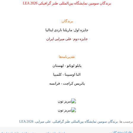
برندگان سومین نمایشگاه بین‌المللی طنز گرافیکی LEA 2026
برندگان:
جایزه اول: ماریلنا ناردی ایتالیا
جایزه دوم: علی میرایی ایران
تقدیرنامه‌ها
پابلو لوباتو - لهستان
النا اوسپینا - کلمبیا
پاتریس کراچت - فرانسه
برندگان سومین نمایشگاه بین‌المللی طنز گرافیکی
علی میرایی
LEA 2026
برچسب ها:
،
،