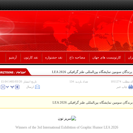
ران
کارتونیست های جهان
مصاحبه داغ
نقد جشنواره
نقد کارتون
آرشیو
برندگان سومین نمایشگاه بین‌المللی طنز گرافیکی LEA 2026
کد مطلب: 1011274
تعداد بازدید: 134
تاریخ انتشار: 1405/03/20 15:04
چاپ خبر
ارسال
برندگان سومین نمایشگاه بین‌المللی طنز گرافیکی LEA 2026
Winners of the 3rd International Exhibition of Graphic Humor LEA 2026