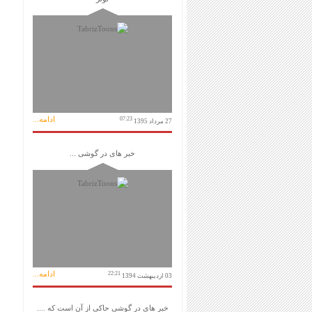
ادامه...
07:23
27 مرداد 1395
خبر های در گوشی ...
ادامه...
22:21
03 اردیبهشت 1394
خبر های در گوشی حاکی از آن است که ....