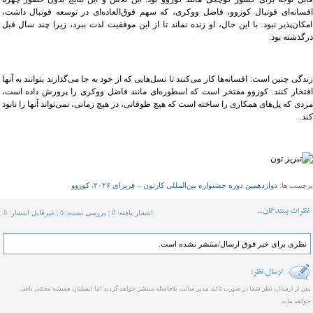
افسانه‌ای فوتبال کوزوو، فاضل ووکری، که سهم فوق‌العاده‌ای در توسعه فوتبال داشت،
امکان‌پذیر نبود. با این حال، او زنده نماند تا از این موفقیت لذت ببرد، زیرا چند سال قبل
درگذشته بود.
زندگی چنین است: افسانه‌ها کار می‌کنند تا نسل‌هایی که از خود به جا می‌گذارند بتوانند به آنها
افتخار کنند. کوزوو مفتخر است که اسطوره‌ای مانند فاضل ووکری را پرورش داده است،
مردی که پل‌های همکاری را ساخته است که هیچ طوفانی، در هیچ زمانی، نمی‌تواند آنها را نابود
کند.
دوازدهمین دوره جشنواره بین‌المللی کارتون – فِریزای ۲۰۲۶
کوزوو
برچسب ها:
،
انتشار یافته: 0 | بررسی نشده: 0 | غیرقابل انتشار: 0
نظری برای خبر فوق ارسال/منتشر نشده است.
پس از ارسال، نظر شما در صورت تائید مدیر سایت بلافاصله منتشر خواهد گردید اما ایمیلتان همیشه مخفی باقی
خواهد ماند.