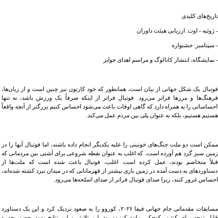
تاریخ‌های کلیدی
- ژوئیه - اوت: ارزیابی هیئت داوران
- سپتامبر: جشنواره
- نمایشگاه، انتشار کاتالوگ و مراسم اهدای جوایز
فوتبال یک شکل جهانی از بیان است، همانطور که خود کارتون نیز چنین است و از زبان‌ها،
فرهنگ‌ها و مرزها فراتر می‌رود. فوتبال فراتر از اینکه صرفاً یک ورزش باشد، نه تنها
احساساتی را به همراه دارد که گاهی اوقات باعث می‌شود احساس کنیم بزرگتر از آنچه واقعاً
هستیم هستیم، بلکه به عنوان پلی بین مردم عمل می‌کند.
ممکن است دو ملت جنگ‌های خونینی را علیه یکدیگر انجام داده باشند، اما فوتبال آنها را در
زمین سبز گرد هم آورده است، که اغلب به عنوان نقطه شروعی برای آشتی بین مردمانی که
قبلاً متخاصم بودند، عمل کرده است. اغلب، فوتبال باعث شده است که ملت‌ها از
دستاوردهای به دست آمده در زمین بازی بیشتر از قهرمانانی که در میدان نبرد کشته شده‌اند،
احساس غرور کنند، زیرا صدای فوتبال فراتر از صدای اسلحه‌ها می‌رود.
مسابقات مقدماتی جام جهانی فیفا ۲۰۲۶، کوزوو را به صعود نزدیک کرد و این یک دستاورد
قابل توجه برای کشور کوچکی مانند کوزوو بود. این تلاش و این نتایج بدون حضور چهره