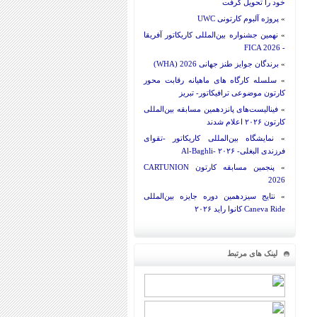
خود را تحویل گرفت
»
پروژه آلبوم کارتونی UWC
»
نهمین جشنواره بین‌المللی کاریکاتور آفریقا
- FICA 2026
»
برندگان جوایز طنز جهانی 2026 (WHA)
»
سلسله کارگاه های ماهیانه رقابت محور
کارتون موضوعی ترافیکاتور- تبریز
»
فینالیست‌های پانزدهمین مسابقه بین‌المللی
کارتون ۲۰۲۶ اعلام شدند
»
نمایشگاه بین‌المللی کاریکاتور -تقوای
فرزندی البغلی- Al-Baghli- ۲۰۲۶
»
پنجمین مسابقه کارتون CARTUNION
2026
»
نتایج سیزدهمین دوره جایزه بین‌المللی
Caneva Ride کانوا راید ۲۰۲۶
لینک های مرتبط