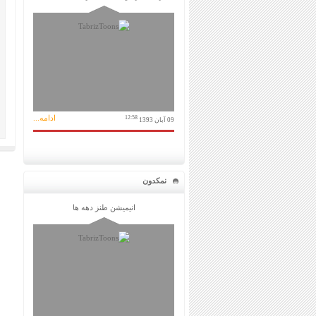
ادامه...
12:58
09 آبان 1393
نمکدون
انیمیشن طنز دهه ها