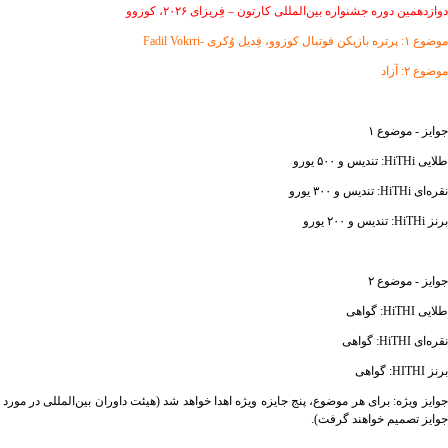
دوازدهمین دوره جشنواره بین‌المللی کارتون – فِریزای ۲۰۲۶، کوزوو
موضوع ۱: پرتره بازیکن فوتبال کوزوو، فِدیل وُکری -Fadil Vokrri
موضوع ۲: آزاد
جوایز - موضوع ۱
طلایی HiTHi: تندیس و ۵۰۰ یورو
نقره‌ای HiTHi: تندیس و ۳۰۰ یورو
برنز HiTHi: تندیس و ۲۰۰ یورو
جوایز - موضوع ۲
طلایی HiTHI: گواهی
نقره‌ای HiTHI: گواهی
برنز HITHI: گواهی
جوایز ویژه: برای هر موضوع، پنج جایزه ویژه اهدا خواهد شد (هیئت داوران بین‌المللی در مورد
جوایز تصمیم خواهند گرفت).