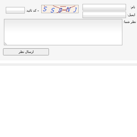
نام:
» کد تائید:
ایمیل:
نظر شما: