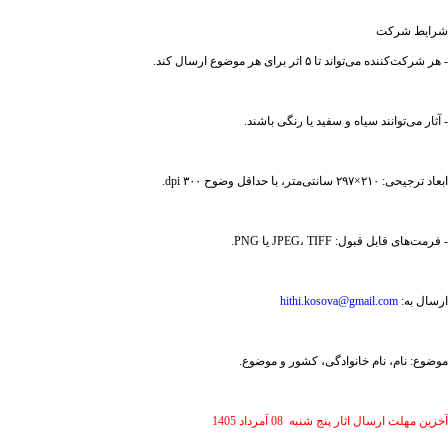
شرایط شرکت
- هر شرکت‌کننده می‌تواند تا ۵ اثر برای هر موضوع ارسال کند.
- آثار می‌توانند سیاه و سفید یا رنگی باشند.
ابعاد ترجیحی: ۲۱۰×۲۹۷ سانتی‌متر، با حداقل وضوح ۳۰۰ dpi.
- فرمت‌های قابل قبول: JPEG، TIFF یا PNG.
ارسال به:
hithi.kosova@gmail.com
موضوع: نام، نام خانوادگی، کشور و موضوع.
آخزین مهلت ارسال اثار پنج شنبه 08 اَمرداد 1405