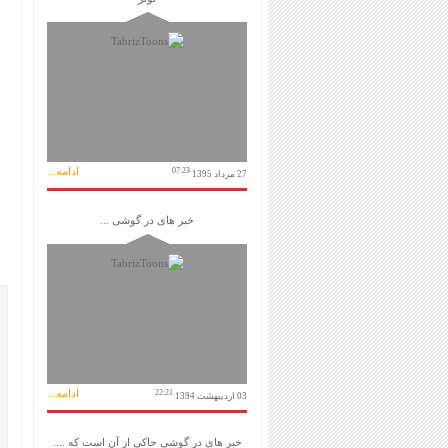
ادامه...
07:23
27 مرداد 1395
خبر های در گوشی ...
ادامه...
22:21
03 اردیبهشت 1394
خبر های در گوشی حاکی از آن است که ....