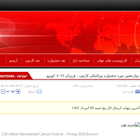
ران
کارتونیست های جهان
مصاحبه داغ
نقد جشنواره
نقد کارتون
آرشیو
دوازدهمین دوره جشنواره بین‌المللی کارتون – فِریزای ۲۰۲۶، کوزوو
کد مطلب: 1011283
تعداد بازدید: 249
تاریخ انتشار: 1405/03/27 00:02
چاپ خبر
ارسال
آخزین مهلت ارسال اثار پنج شنبه 08 اَمرداد 1405
12th edition International Cartoon Festival – Ferizaj 2026,Kosovo