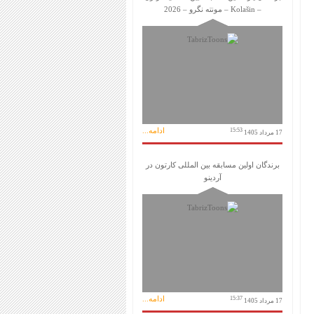
– Kolašin – مونته نگرو – 2026
ادامه...
15:53
17 مرداد 1405
برندگان اولین مسابقه بین المللی کارتون در
آردینو
ادامه...
15:37
17 مرداد 1405