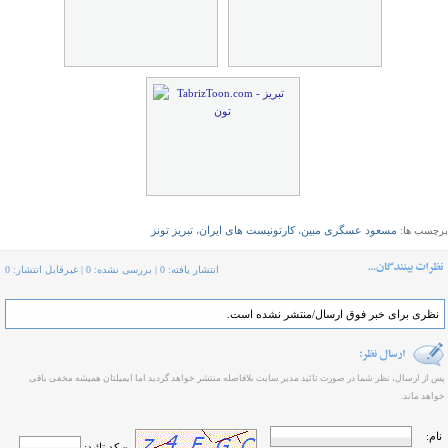
مسعود عسگری مبین
کارتونیست های ایران
تبریز تونز
برچسب ها:
،
،
انتشار یافته: 0 | بررسی نشده: 0 | غیرقابل انتشار: 0
نظری برای خبر فوق ارسال/منتشر نشده است.
پس از ارسال، نظر شما در صورت تائید مدیر سایت بلافاصله منتشر خواهد گردید اما ایمیلتان همیشه مخفی باقی
خواهد ماند.
نام:
» کد تائید: