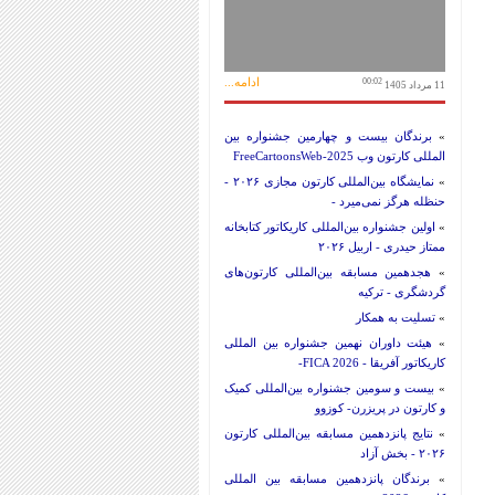
ادامه...
00:02
11 مرداد 1405
»
برندگان بیست و چهارمین جشنواره بین
المللی کارتون وب FreeCartoonsWeb-2025
»
نمایشگاه بین‌المللی کارتون مجازی ۲۰۲۶ -
حنظله هرگز نمی‌میرد -
»
اولین جشنواره بین‌المللی کاریکاتور کتابخانه
ممتاز حیدری - اربیل ۲۰۲۶
»
هجدهمین مسابقه بین‌المللی کارتون‌های
گردشگری - ترکیه
»
تسلیت به همکار
»
هیئت داوران نهمین جشنواره بین المللی
کاریکاتور آفریقا - FICA 2026-
»
بیست و سومین جشنواره بین‌المللی کمیک
و کارتون در پریزرن- کوزوو
»
نتایج پانزدهمین مسابقه بین‌المللی کارتون
۲۰۲۶ - بخش آزاد
»
برندگان پانزدهمین مسابقه بین المللی