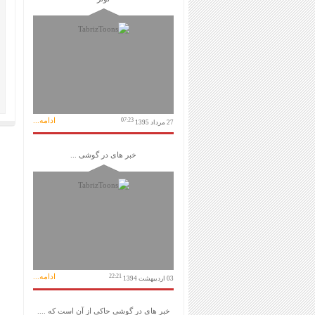
ادامه...
07:23
27 مرداد 1395
خبر های در گوشی ...
ادامه...
22:21
03 اردیبهشت 1394
خبر های در گوشی حاکی از آن است که ....