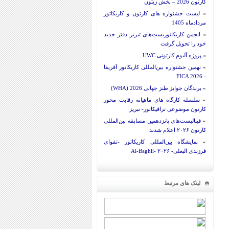
کارتون 2026 – بخش زیتون
»
لیست جشنواره های کارتون و کاریکاتور
مردادماه 1405
»
انجمن کاریکاتوریست‌های تبریز دفتر جدید
خود را تحویل گرفت
»
پروژه آلبوم کارتونی UWC
»
نهمین جشنواره بین‌المللی کاریکاتور آفریقا
- FICA 2026
»
برندگان جوایز طنز جهانی 2026 (WHA)
»
سلسله کارگاه های ماهیانه رقابت محور
کارتون موضوعی ترافیکاتور- تبریز
»
فینالیست‌های پانزدهمین مسابقه بین‌المللی
کارتون ۲۰۲۶ اعلام شدند
»
نمایشگاه بین‌المللی کاریکاتور -تقوای
فرزندی البغلی- Al-Baghli- ۲۰۲۶
لینک های مرتبط