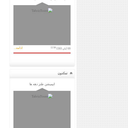
ادامه...
12:58
09 آبان 1393
نمکدون
انیمیشن طنز دهه ها