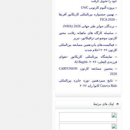
خود را تحویل گرفت
»
پروژه آلبوم کارتونی UWC
»
نهمین جشنواره بین‌المللی کاریکاتور آفریقا
- FICA 2026
»
برندگان جوایز طنز جهانی 2026 (WHA)
»
سلسله کارگاه های ماهیانه رقابت محور
کارتون موضوعی ترافیکاتور- تبریز
»
فینالیست‌های پانزدهمین مسابقه بین‌المللی
کارتون ۲۰۲۶ اعلام شدند
»
نمایشگاه بین‌المللی کاریکاتور -تقوای
فرزندی البغلی- Al-Baghli- ۲۰۲۶
»
پنجمین مسابقه کارتون CARTUNION
2026
»
نتایج سیزدهمین دوره جایزه بین‌المللی
Caneva Ride کانوا راید ۲۰۲۶
لینک های مرتبط