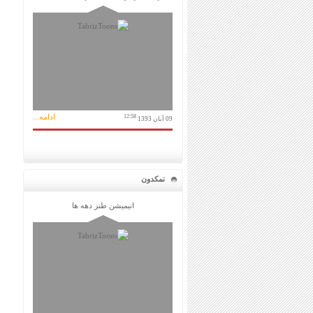
ادامه...
12:58
09 آبان 1393
نمکدون
انیمیشن طنز دهه ها