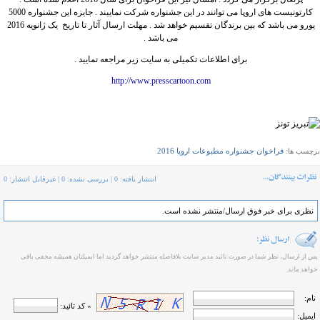
کارتونیست های اروپا می توانند در این جشنواره شرکت نماییند . جایزه این جشنواره 5000
یورو می باشد که بین برندگان تقسیم خواهد شد . مهلت ارسال آثار تا تاریخ یک ژانویه 2016
می باشد .
برای اطلاعات تکمیلی به سایت زیر مراجعه نمایید .
http://www.presscartoon.com
فراخوان جشنواره مطبوعات اروپا 2016
برچسب ها:
انتشار یافته: 0 | بررسی نشده: 0 | غیرقابل انتشار: 0
نظری برای خبر فوق ارسال/منتشر نشده است.
پس از ارسال، نظر شما در صورت تائید مدیر سایت بلافاصله منتشر خواهد گردید اما ایمیلتان همیشه مخفی باقی
خواهد ماند.
نام:
» کد تائید:
ایمیل: