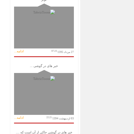
ادامه...
07:23
27 مرداد 1395
خبر های در گوشی ...
ادامه...
22:21
03 اردیبهشت 1394
خبر های در گوشی حاکی از آن است که ....