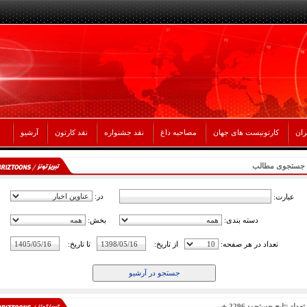
ران
کارتونیست های جهان
مصاحبه داغ
نقد جشنواره
نقد کارتون
آرشیو
جستجوی مطالب
در:
عبارت:
دسته بندی:
بخش:
تعداد در هر صفحه:
از تاریخ:
تا تاریخ:
تعداد نتایج جستجو: 2296 خبر