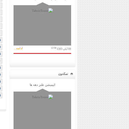
4
9
ادامه...
12:58
09 آبان 1393
4
9
4
نمکدون
9
4
انیمیشن طنز دهه ها
9
4