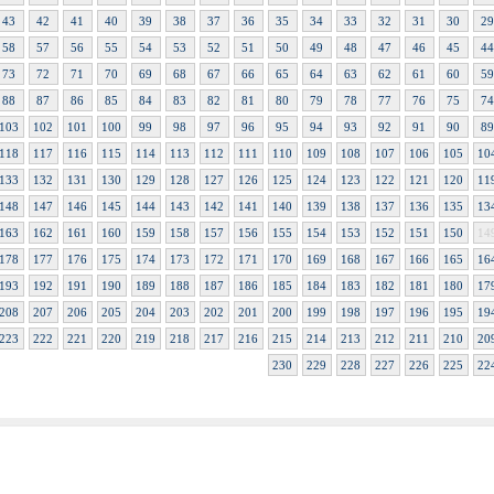
43
42
41
40
39
38
37
36
35
34
33
32
31
30
29
58
57
56
55
54
53
52
51
50
49
48
47
46
45
44
73
72
71
70
69
68
67
66
65
64
63
62
61
60
59
88
87
86
85
84
83
82
81
80
79
78
77
76
75
74
103
102
101
100
99
98
97
96
95
94
93
92
91
90
89
118
117
116
115
114
113
112
111
110
109
108
107
106
105
10
133
132
131
130
129
128
127
126
125
124
123
122
121
120
11
148
147
146
145
144
143
142
141
140
139
138
137
136
135
13
163
162
161
160
159
158
157
156
155
154
153
152
151
150
14
178
177
176
175
174
173
172
171
170
169
168
167
166
165
16
193
192
191
190
189
188
187
186
185
184
183
182
181
180
17
208
207
206
205
204
203
202
201
200
199
198
197
196
195
19
223
222
221
220
219
218
217
216
215
214
213
212
211
210
20
230
229
228
227
226
225
22