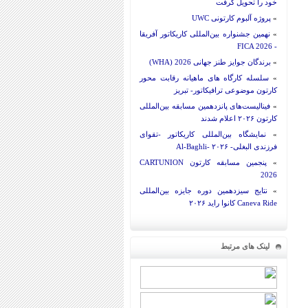
خود را تحویل گرفت
»
پروژه آلبوم کارتونی UWC
»
نهمین جشنواره بین‌المللی کاریکاتور آفریقا
- FICA 2026
»
برندگان جوایز طنز جهانی 2026 (WHA)
»
سلسله کارگاه های ماهیانه رقابت محور
کارتون موضوعی ترافیکاتور- تبریز
»
فینالیست‌های پانزدهمین مسابقه بین‌المللی
کارتون ۲۰۲۶ اعلام شدند
»
نمایشگاه بین‌المللی کاریکاتور -تقوای
فرزندی البغلی- Al-Baghli- ۲۰۲۶
»
پنجمین مسابقه کارتون CARTUNION
2026
»
نتایج سیزدهمین دوره جایزه بین‌المللی
Caneva Ride کانوا راید ۲۰۲۶
لینک های مرتبط