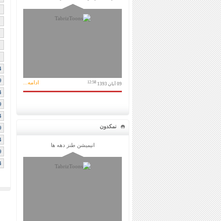
4
9
ادامه...
12:58
09 آبان 1393
4
9
4
نمکدون
9
4
انیمیشن طنز دهه ها
9
4