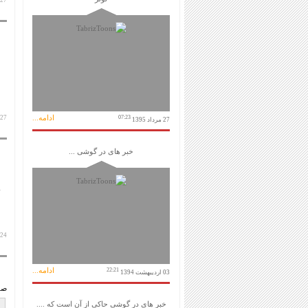
27 آبان 1404
ادامه...
07:23
27 آبان 1404
27 مرداد 1395
خبر های در گوشی ...
24 آبان 1404
ادامه...
22:21
03 اردیبهشت 1394
صف
خبر های در گوشی حاکی از آن است که ....