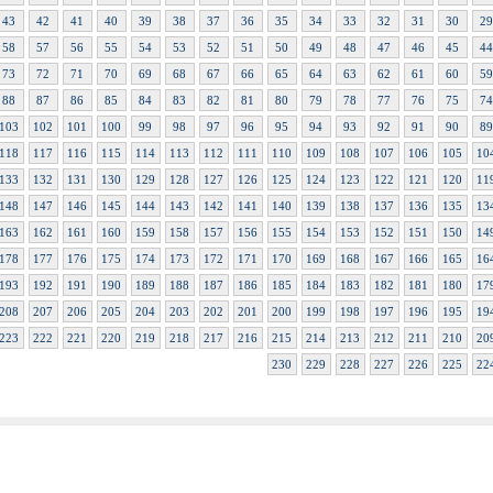
43
42
41
40
39
38
37
36
35
34
33
32
31
30
29
58
57
56
55
54
53
52
51
50
49
48
47
46
45
44
73
72
71
70
69
68
67
66
65
64
63
62
61
60
59
88
87
86
85
84
83
82
81
80
79
78
77
76
75
74
103
102
101
100
99
98
97
96
95
94
93
92
91
90
89
118
117
116
115
114
113
112
111
110
109
108
107
106
105
10
133
132
131
130
129
128
127
126
125
124
123
122
121
120
11
148
147
146
145
144
143
142
141
140
139
138
137
136
135
13
163
162
161
160
159
158
157
156
155
154
153
152
151
150
14
178
177
176
175
174
173
172
171
170
169
168
167
166
165
16
193
192
191
190
189
188
187
186
185
184
183
182
181
180
17
208
207
206
205
204
203
202
201
200
199
198
197
196
195
19
223
222
221
220
219
218
217
216
215
214
213
212
211
210
20
230
229
228
227
226
225
22