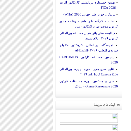
»
نهمین جشنواره بین‌المللی کاریکاتور آفریقا
- FICA 2026
»
برندگان جوایز طنز جهانی 2026 (WHA)
»
سلسله کارگاه های ماهیانه رقابت محور
کارتون موضوعی ترافیکاتور- تبریز
»
فینالیست‌های پانزدهمین مسابقه بین‌المللی
کارتون ۲۰۲۶ اعلام شدند
»
نمایشگاه بین‌المللی کاریکاتور -تقوای
فرزندی البغلی- Al-Baghli- ۲۰۲۶
»
پنجمین مسابقه کارتون CARTUNION
2026
»
نتایج سیزدهمین دوره جایزه بین‌المللی
Caneva Ride کانوا راید ۲۰۲۶
»
سی و هشتمین دوره مسابقات کارتون
Olense Kartoenale 2026 - بلژیک
لینک های مرتبط