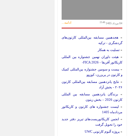
ادامه...
15:46
04 مرداد 1405
»
هجدهمین مسابقه بین‌المللی کارتون‌های
گردشگری - ترکیه
»
تسلیت به همکار
»
هیئت داوران نهمین جشنواره بین المللی
کاریکاتور آفریقا - FICA 2026-
»
بیست و سومین جشنواره بین‌المللی کمیک
و کارتون در پریزرن- کوزوو
»
نتایج پانزدهمین مسابقه بین‌المللی کارتون
۲۰۲۶ - بخش آزاد
»
برندگان پانزدهمین مسابقه بین المللی
کارتون 2026 – بخش زیتون
»
لیست جشنواره های کارتون و کاریکاتور
مردادماه 1405
»
انجمن کاریکاتوریست‌های تبریز دفتر جدید
خود را تحویل گرفت
»
پروژه آلبوم کارتونی UWC