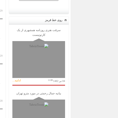
29 آبان 1404
روی خط قرمز
سرقت هنری روزنامه همشهری از یک
کارتونیست
29 آبان 1404
ادامه...
11:08
04 تیر 1402
بیانیه جمال رحمتی در مورد مترو تهران
28 آبان 1404