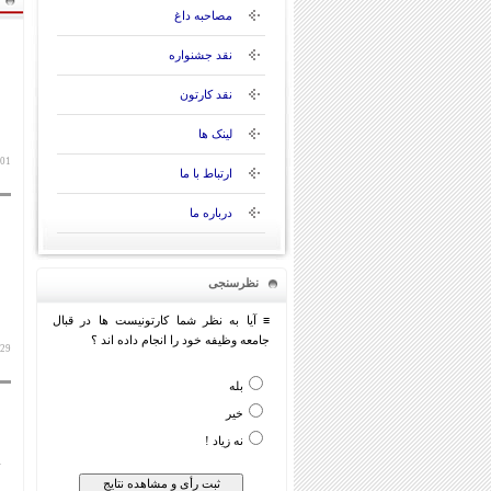
مصاحبه داغ
نقد جشنواره
نقد کارتون
لینک ها
01 آذر 1404
ارتباط با ما
درباره ما
نظرسنجی
≡ آیا به نظر شما کارتونیست ها در قبال
جامعه وظیفه خود را انجام داده اند ؟
29 آبان 1404
بله
خیر
نه زیاد !