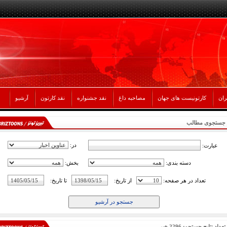
ران
کارتونیست های جهان
مصاحبه داغ
نقد جشنواره
نقد کارتون
آرشیو
جستجوی مطالب
در:
عبارت:
دسته بندی:
بخش:
تعداد در هر صفحه:
از تاریخ:
تا تاریخ:
تعداد نتایج جستجو: 2296 خبر