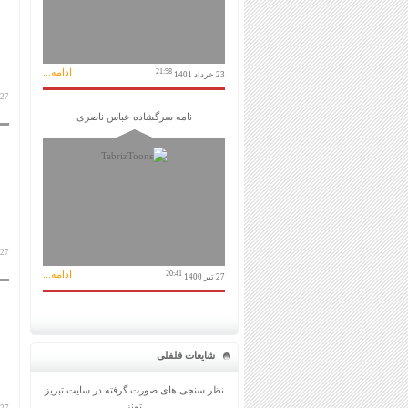
ادامه...
21:58
23 خرداد 1401
27 آبان 1404
نامه سرگشاده عباس ناصری
27 آبان 1404
ادامه...
20:41
27 تیر 1400
شایعات فلفلی
نظر سنجی های صورت گرفته در سایت تبریز
تونز