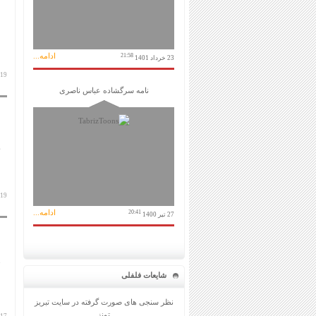
ادامه...
21:58
23 خرداد 1401
19 آبان 1398
نامه سرگشاده عباس ناصری
19 آبان 1398
ادامه...
20:41
27 تیر 1400
شایعات فلفلی
نظر سنجی های صورت گرفته در سایت تبریز
تونز