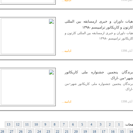
ادامه...
هیات داوران و خبری ازمسابقه بین المللی
کارتون و کاریکاتور ترامپیسم -۱۳۹۸
هیات داوران و خبری ازمسابقه بین المللی کارتون و
کاریکاتور ترامپیسم -۱۳۹۸
ادامه...
برندگان پنجمین جشنواره ملی کاریکاتور
شهر+من -اراک
برندگان پنجمین جشنواره ملی کاریکاتور شهر+من
-اراک
ادامه...
حات:
1
2
3
4
5
6
7
8
9
10
11
12
13
28
27
26
25
24
23
22
21
20
19
18
17
16
15
14