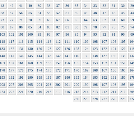
43
42
41
40
39
38
37
36
35
34
33
32
31
30
29
58
57
56
55
54
53
52
51
50
49
48
47
46
45
44
73
72
71
70
69
68
67
66
65
64
63
62
61
60
59
88
87
86
85
84
83
82
81
80
79
78
77
76
75
74
103
102
101
100
99
98
97
96
95
94
93
92
91
90
89
118
117
116
115
114
113
112
111
110
109
108
107
106
105
10
133
132
131
130
129
128
127
126
125
124
123
122
121
120
11
148
147
146
145
144
143
142
141
140
139
138
137
136
135
13
163
162
161
160
159
158
157
156
155
154
153
152
151
150
14
178
177
176
175
174
173
172
171
170
169
168
167
166
165
16
193
192
191
190
189
188
187
186
185
184
183
182
181
180
17
208
207
206
205
204
203
202
201
200
199
198
197
196
195
19
223
222
221
220
219
218
217
216
215
214
213
212
211
210
20
230
229
228
227
226
225
22