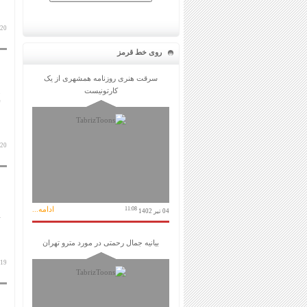
20 آبان 1398
روی خط قرمز
سرقت هنری روزنامه همشهری از یک
کارتونیست
20 آبان 1398
ادامه...
11:08
04 تیر 1402
بیانیه جمال رحمتی در مورد مترو تهران
19 آبان 1398