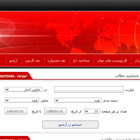
ران
کارتونیست های جهان
مصاحبه داغ
نقد جشنواره
نقد کارتون
آرشیو
جستجوی مطالب
در:
عبارت:
دسته بندی:
بخش:
تعداد در هر صفحه:
از تاریخ:
تا تاریخ:
تعداد نتایج جستجو: 2296 خبر