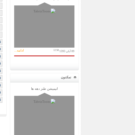
4
9
ادامه...
12:58
09 آبان 1393
4
9
4
نمکدون
9
4
انیمیشن طنز دهه ها
9
4