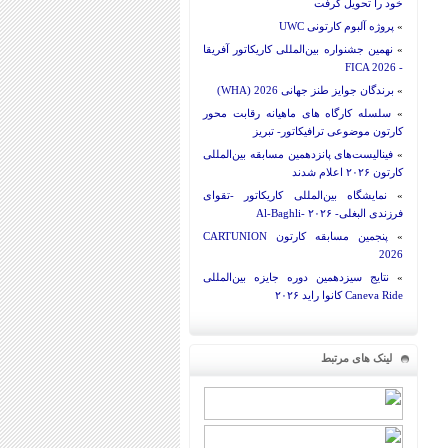
خود را تحویل گرفت
»
پروژه آلبوم کارتونی UWC
»
نهمین جشنواره بین‌المللی کاریکاتور آفریقا
- FICA 2026
»
برندگان جوایز طنز جهانی 2026 (WHA)
»
سلسله کارگاه های ماهیانه رقابت محور
کارتون موضوعی ترافیکاتور- تبریز
»
فینالیست‌های پانزدهمین مسابقه بین‌المللی
کارتون ۲۰۲۶ اعلام شدند
»
نمایشگاه بین‌المللی کاریکاتور -تقوای
فرزندی البغلی- Al-Baghli- ۲۰۲۶
»
پنجمین مسابقه کارتون CARTUNION
2026
»
نتایج سیزدهمین دوره جایزه بین‌المللی
Caneva Ride کانوا راید ۲۰۲۶
لینک های مرتبط