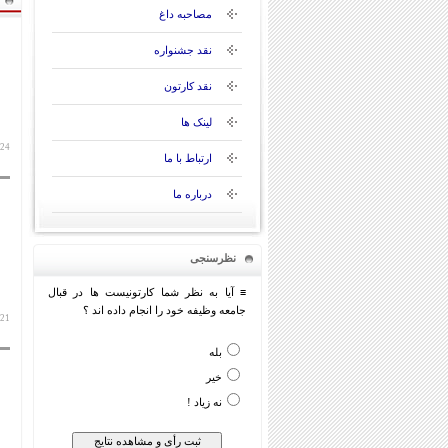
مصاحبه داغ
نقد جشنواره
نقد کارتون
لینک ها
24 آبان 1398
ارتباط با ما
درباره ما
نظرسنجی
≡ آیا به نظر شما کارتونیست ها در قبال
جامعه وظیفه خود را انجام داده اند ؟
21 آبان 1398
بله
خیر
نه زیاد !