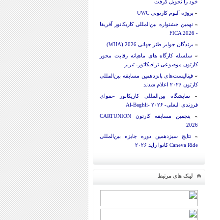
خود را تحویل گرفت
»
پروژه آلبوم کارتونی UWC
»
نهمین جشنواره بین‌المللی کاریکاتور آفریقا
- FICA 2026
»
برندگان جوایز طنز جهانی 2026 (WHA)
»
سلسله کارگاه های ماهیانه رقابت محور
کارتون موضوعی ترافیکاتور- تبریز
»
فینالیست‌های پانزدهمین مسابقه بین‌المللی
کارتون ۲۰۲۶ اعلام شدند
»
نمایشگاه بین‌المللی کاریکاتور -تقوای
فرزندی البغلی- Al-Baghli- ۲۰۲۶
»
پنجمین مسابقه کارتون CARTUNION
2026
»
نتایج سیزدهمین دوره جایزه بین‌المللی
Caneva Ride کانوا راید ۲۰۲۶
لینک های مرتبط