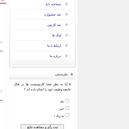
مصاحبه داغ
نقد جشنواره
نقد کارتون
لینک ها
18 بهمن 1399
ارتباط با ما
درباره ما
نظرسنجی
≡ آیا به نظر شما کارتونیست ها در قبال
جامعه وظیفه خود را انجام داده اند ؟
17 بهمن 1399
بله
خیر
نه زیاد !