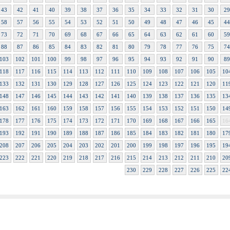
43
42
41
40
39
38
37
36
35
34
33
32
31
30
29
58
57
56
55
54
53
52
51
50
49
48
47
46
45
44
73
72
71
70
69
68
67
66
65
64
63
62
61
60
59
88
87
86
85
84
83
82
81
80
79
78
77
76
75
74
103
102
101
100
99
98
97
96
95
94
93
92
91
90
89
118
117
116
115
114
113
112
111
110
109
108
107
106
105
10
133
132
131
130
129
128
127
126
125
124
123
122
121
120
11
148
147
146
145
144
143
142
141
140
139
138
137
136
135
13
163
162
161
160
159
158
157
156
155
154
153
152
151
150
14
178
177
176
175
174
173
172
171
170
169
168
167
166
165
16
193
192
191
190
189
188
187
186
185
184
183
182
181
180
17
208
207
206
205
204
203
202
201
200
199
198
197
196
195
19
223
222
221
220
219
218
217
216
215
214
213
212
211
210
20
230
229
228
227
226
225
22