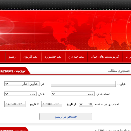
ران
کارتونیست های جهان
مصاحبه داغ
نقد جشنواره
نقد کارتون
آرشیو
جستجوی مطالب
در:
عبارت:
دسته بندی:
بخش:
تعداد در هر صفحه:
از تاریخ:
تا تاریخ:
تعداد نتایج جستجو: 2293 خبر