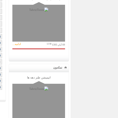
4
9
ادامه...
12:58
09 آبان 1393
4
9
4
نمکدون
9
4
انیمیشن طنز دهه ها
9
4