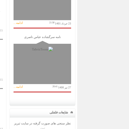
ادامه...
21:58
23 خرداد 1401
15 بهمن 1399
نامه سرگشاده عباس ناصری
15 بهمن 1399
ادامه...
20:41
27 تیر 1400
شایعات فلفلی
نظر سنجی های صورت گرفته در سایت تبریز
تونز